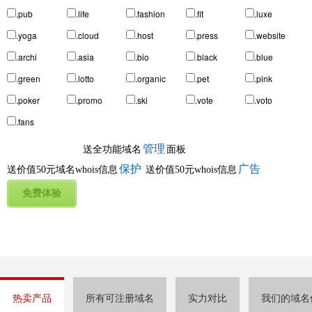
.pub
.life
.fashion
.fit
.luxe
.yoga
.cloud
.host
.press
.website
.archi
.asia
.bio
.black
.blue
.green
.lotto
.organic
.pet
.pink
.poker
.promo
.ski
.vote
.voto
.fans
管理
送全功能域名
面板
保护
广告
送价值50元域名whois信息
送价值50元whois信息
热卖产品
所有可注册域名
实力对比
我们的域名