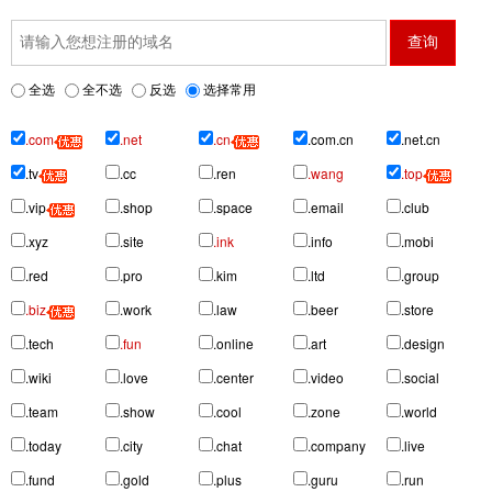
全选
全不选
反选
选择常用
.com
.net
.cn
.com.cn
.net.cn
.tv
.cc
.ren
.wang
.top
.vip
.shop
.space
.email
.club
.xyz
.site
.ink
.info
.mobi
.red
.pro
.kim
.ltd
.group
.biz
.work
.law
.beer
.store
.tech
.fun
.online
.art
.design
.wiki
.love
.center
.video
.social
.team
.show
.cool
.zone
.world
.today
.city
.chat
.company
.live
.fund
.gold
.plus
.guru
.run