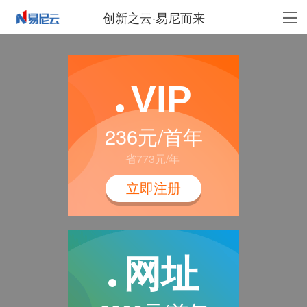
创新之云·易尼而来
VIP
236元/首年
省773元/年
立即注册
网址