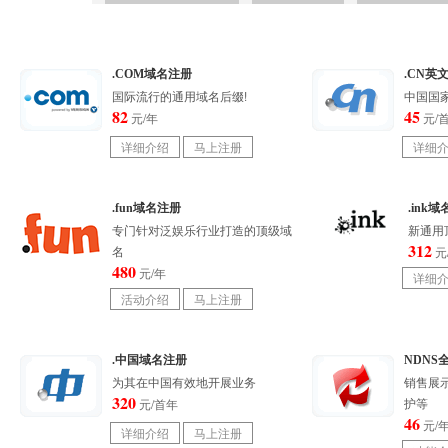
.COM域名注册
.CN英
国际流行的通用域名后缀!
中国国家
82
45
元/年
元/
.fun域名注册
.ink
专门针对泛娱乐行业打造的顶级域
新通用
312
名
元
480
元/年
.中国域名注册
NDNS
为其在中国有效地开展业务
销售展
320
护等
元/首年
46
元/