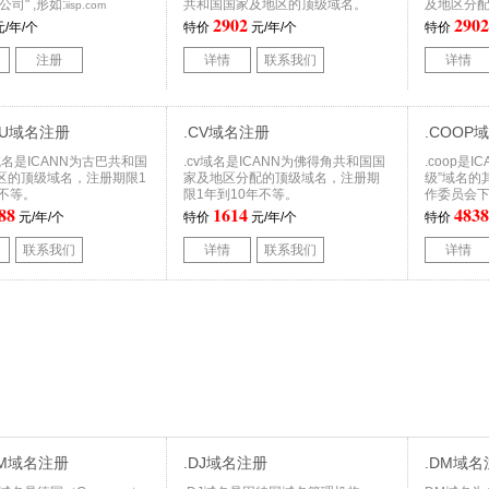
司" ,形如:
共和国国家及地区的顶级域名。
及地区分
iisp.com
2902
2902
/年/个
特价
元/年/个
特价
注册
详情
联系我们
详情
.CU域名注册
.CV域名注册
.COOP
cu域名是ICANN为古巴共和国
.cv域名是ICANN为佛得角共和国国
.coop是
区的顶级域名，注册期限1
家及地区分配的顶级域名，注册期
级”域名的
年不等。
限1年到10年不等。
作委员会
88
1614
4838
元/年/个
特价
元/年/个
特价
联系我们
详情
联系我们
详情
OM域名注册
.DJ域名注册
.DM域名