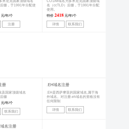
多米尼克国家顶级域名
CO.DM域名为多米尼克国家顶级域
）后缀，于1991年分配使
名（ccTLD）后缀，于1991年分配
使用。
2418
元/年/个
特价
元/年/个
注册
详情
联系我们
注册
.EH域名注册
埃及国家顶级域名
.EH是西萨摩亚的国家域名,属于海
）后缀
外域名。对注册.eh域名的资格没有
任何限制
元/年/个
详情
联系我们
联系我们
OM域名注册