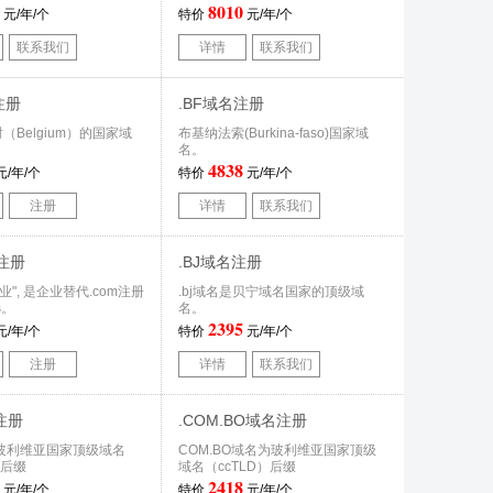
8010
元/年/个
特价
元/年/个
联系我们
详情
联系我们
注册
.BF域名注册
（Belgium）的国家域
布基纳法索(Burkina-faso)国家域
名。
4838
元/年/个
特价
元/年/个
注册
详情
联系我们
名注册
.BJ域名注册
商业", 是企业替代.com注册
.bj域名是贝宁域名国家的顶级域
选。
名。
2395
元/年/个
特价
元/年/个
注册
详情
联系我们
注册
.COM.BO域名注册
玻利维亚国家顶级域名
COM.BO域名为玻利维亚国家顶级
）后缀
域名（ccTLD）后缀
2418
元/年/个
特价
元/年/个