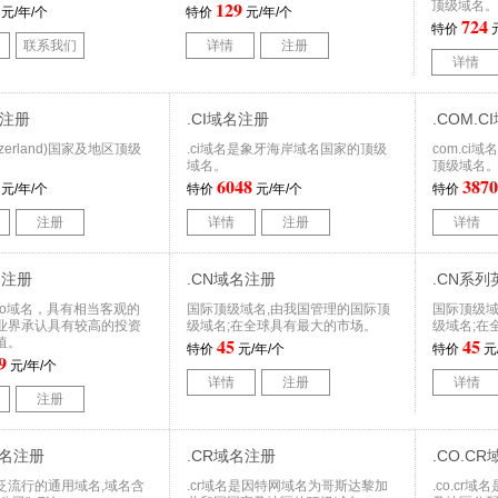
129
顶级域名。
元/年/个
特价
元/年/个
724
特价
元
联系我们
详情
注册
详情
名注册
.CI域名注册
.COM.
tzerland)国家及地区顶级
.ci域名是象牙海岸域名国家的顶级
com.c
域名。
顶级域名
6048
3870
元/年/个
特价
元/年/个
特价
注册
详情
注册
详情
名注册
.CN域名注册
.CN系
po域名，具有相当客观的
国际顶级域名,由我国管理的国际顶
国际顶级域
业界承认具有较高的投资
级域名;在全球具有最大的市场。
级域名;在
45
45
值。
特价
元/年/个
特价
元
9
元/年/个
详情
注册
详情
注册
域名注册
.CR域名注册
.CO.C
泛流行的通用域名,域名含
.cr域名是因特网域名为哥斯达黎加
.co.cr