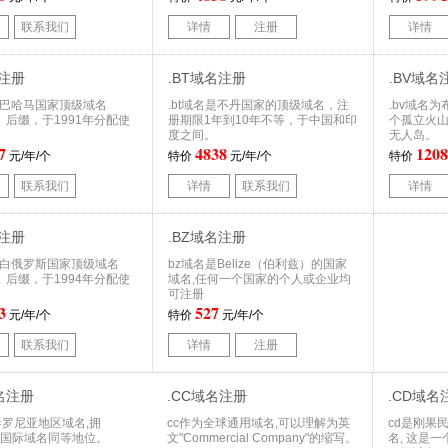
联系我们
详情
注册
详情
名注册
.BT域名注册
.BV域名
为巴哈马国家顶级域名
.bt域名是不丹国家的顶级域名，注
.bv域名
D）后缀，于1991年分配使
册期限1年到10年不等，于中国和印
个孤立火
度之间。
无人岛。
7
4838
1208
元/年/个
特价
元/年/个
特价
联系我们
详情
联系我们
详情
名注册
.BZ域名注册
为白俄罗斯国家顶级域名
bz域名是Belize（伯利兹）的国家
D）后缀，于1994年分配使
域名,任何一个国家的个人或企业均
可注册
3
527
元/年/个
特价
元/年/个
联系我们
详情
注册
域名注册
.CC域名注册
.CD域名
加泰罗尼亚地区域名,拥
cc作为全球通用域名,可以理解为英
cd是刚果
 等国际域名同等地位。
文"Commercial Company"的缩写。
名, 这是