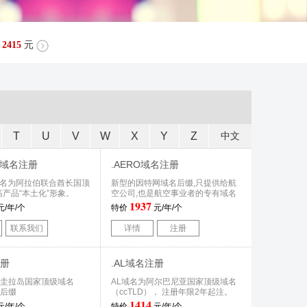
2415
元
T
U
V
W
X
Y
Z
中文
RG域名注册
.AERO域名注册
G域名为阿拉伯联合酋长国顶
新型的因特网域名后缀,只提供给航
高产品“本土化”形象。
空公司,也是航空事业者的专有域名
1937
元/年/个
特价
元/年/个
联系我们
详情
注册
注册
.AL域名注册
安圭拉岛国家顶级域名
AL域名为阿尔巴尼亚国家顶级域名
）后缀
（ccTLD）， 注册年限2年起注。
1414
元/年/个
特价
元/年/个