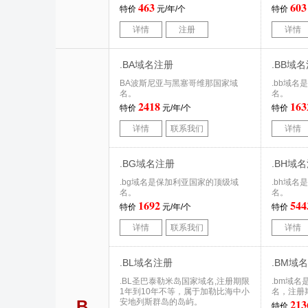
463
603
特价
元/年/个
特价
详情
注册
详情
.BA域名注册
.BB域
BA波斯尼亚与黑塞哥维那国家域
.bb域
名。
名。
2418
163
特价
元/年/个
特价
详情
联系我们
详情
.BG域名注册
.BH域
.bg域名是保加利亚国家的顶级域
.bh域
名。
名。
1692
544
特价
元/年/个
特价
详情
联系我们
详情
.BL域名注册
.BM域
.BL圣巴泰勒米岛国家域名,注册期限
.bm域
1年到10年不等，属于加勒比海中小
名，注册
213
B
安地列斯群岛的岛屿。
特价