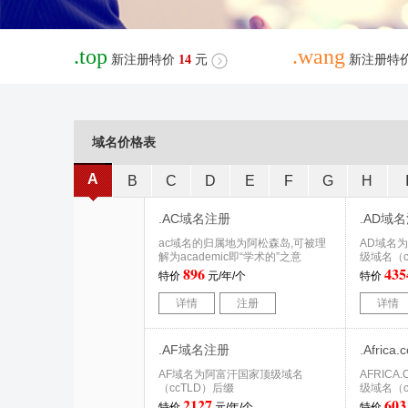
.top
.wang
新注册特价
14
元
新注册特
域名价格表
A
B
C
D
E
F
G
H
.AC域名注册
.AD域
ac域名的归属地为阿松森岛,可被理
AD域名
解为academic即“学术的”之意
级域名（c
896
435
特价
元/年/个
特价
详情
注册
详情
.AF域名注册
.Afric
AF域名为阿富汗国家顶级域名
AFRIC
（ccTLD）后缀
级域名（c
2127
603
特价
元/年/个
特价