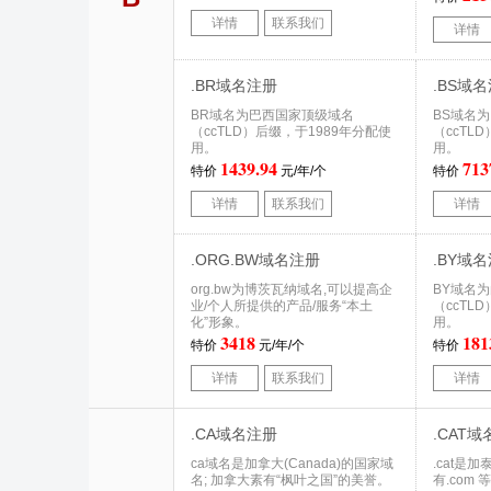
详情
联系我们
详情
.BR域名注册
.BS域
BR域名为巴西国家顶级域名
BS域名
（ccTLD）后缀，于1989年分配使
（ccTL
用。
用。
1439.94
713
特价
元/年/个
特价
详情
联系我们
详情
.ORG.BW域名注册
.BY域
org.bw为博茨瓦纳域名,可以提高企
BY域名
业/个人所提供的产品/服务“本土
（ccTL
化”形象。
用。
3418
181
特价
元/年/个
特价
详情
联系我们
详情
.CA域名注册
.CAT
ca域名是加拿大(Canada)的国家域
.cat是
名; 加拿大素有“枫叶之国”的美誉。
有.com