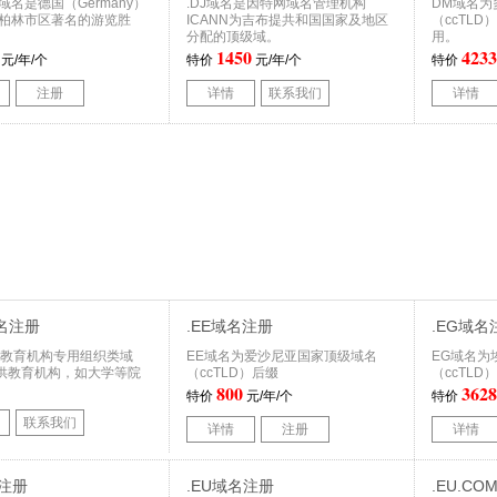
M域名是德国（Germany）
.DJ域名是因特网域名管理机构
DM域名为
,柏林市区著名的游览胜
ICANN为吉布提共和国国家及地区
（ccTLD
分配的顶级域。
用。
1450
4233
元/年/个
特价
元/年/个
特价
注册
详情
联系我们
详情
域名注册
.EE域名注册
.EG域名
域名教育机构专用组织类域
EE域名为爱沙尼亚国家顶级域名
EG域名为
供教育机构，如大学等院
（ccTLD）后缀
（ccTLD
800
3628
特价
元/年/个
特价
联系我们
详情
注册
详情
名注册
.EU域名注册
.EU.C