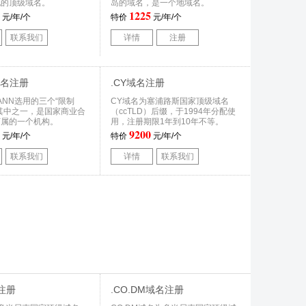
配的顶级域名。
岛的域名，是一个地域名。
1225
元/年/个
特价
元/年/个
联系我们
详情
注册
域名注册
.CY域名注册
ICANN选用的三个“限制
CY域名为塞浦路斯国家顶级域名
其中之一，是国家商业合
（ccTLD）后缀，于1994年分配使
下属的一个机构。
用，注册期限1年到10年不等。
9200
元/年/个
特价
元/年/个
联系我们
详情
联系我们
注册
.CO.DM域名注册