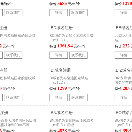
5685
1270
元/年/个
特价
元/年/个
特价
联系我们
详情
联系我们
详情
名注册
.BD域名注册
.BE域名
名是巴巴多斯国家的顶级域
BD域名为孟加拉国域名后缀
be是比利时
（ccTLD）。
名。
2
1361.94
232
元/年/个
特价
元/年/个
特价
联系我们
详情
联系我们
详情
名注册
.BI域名注册
.BIZ域
名是巴林域名国家的顶级域
BI域名为布隆迪国家域名
BIZ表示"
（ccTLD）。
域名的首
3
1299
203
元/年/个
特价
元/年/个
特价
联系我们
详情
联系我们
详情
名注册
.BN域名注册
.BO域名
名是百慕大域名国家顶级域
BN域名为文莱国家顶级域名
BO域名为
期限1年到10年不等
（ccTLD）后缀
（ccTLD
6
4838
3991
元/年/个
特价
元/年/个
特价