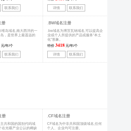
联系我们
详情
联系我们
注册
.BW域名注册
为布维岛域名,南大西洋的一
.bw域名为博茨瓦纳域名,可以提高企
山岛，是世界上最遥远的
业或个人所提供的产品或服务“本土
化”形象。
3418
元/年/个
特价
元/年/个
联系我们
详情
联系我们
注册
.CF域名注册
民主共和国的国别代码域
CF域名为中非共和国顶级域名,任何
一个在光碟产业公认的稀缺
个人、企业均可注册。