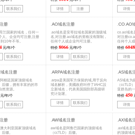
联系我们
详情
注册
详情
名注册
.AO域名注册
.CO.A
是荷兰国家的域名，任何一
.ao域名是安哥拉域名国家的顶级域
co.ao
个人、企业均可注册,注册
名,对注册.ao域名的资格没有限制，
对注册co
年到10年不等。
任何个人或企业均可注册。
任何个人
4
8066
6048
元/年/个
特价
元/年/个
特价
联系我们
详情
联系我们
详情
om域名注册
.ARPA域名注册
.AS域名
为阿根廷国家顶级域名
.arpa是美国军方保留的域,用于反向
AS域名为
D）后缀，拥有丰富的的市
域名解析，美國政府叫停了IAHC設
（ccTL
自然资源。
立新域名，代表美国国防部高级研
亚群岛的
450
究计划署。
元/年/个
特价
详情
联系我们
联系我们
详情
名注册
.AW域名注册
.AX域名
为澳大利亚国家顶级域名
aw域名是阿鲁巴国家的顶级域名
.ax域名
D）后缀。
（ccTLD）后缀。
的顶级域