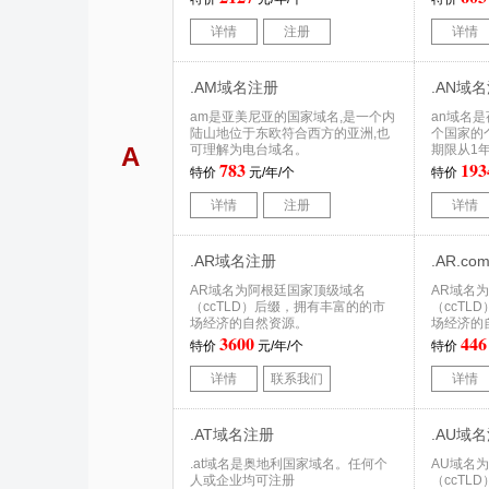
详情
注册
详情
.AM域名注册
.AN域
am是亚美尼亚的国家域名,是一个内
an域名
陆山地位于东欧符合西方的亚洲,也
个国家的
A
可理解为电台域名。
期限从1
783
193
特价
元/年/个
特价
详情
注册
详情
.AR域名注册
.AR.c
AR域名为阿根廷国家顶级域名
AR域名
（ccTLD）后缀，拥有丰富的的市
（ccTL
场经济的自然资源。
场经济的
3600
446
特价
元/年/个
特价
详情
联系我们
详情
.AT域名注册
.AU域
.at域名是奥地利国家域名。任何个
AU域名
人或企业均可注册
（ccTL