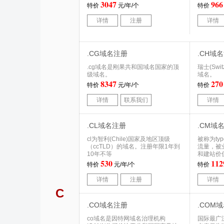
3047
966
特价
元/年/个
特价
详情
注册
详情
.CG域名注册
.CH域
.cg域名是刚果共和国域名国家的顶
瑞士(Swi
级域名。
域名。
8347
270
特价
元/年/个
特价
详情
联系我们
详情
.CL域名注册
.CM域
cl为智利(Chile)国家及地区顶级
被称为ty
（ccTLD）的域名。注册年限1年到
流量，被
10年不等
和建站价
530
112
特价
元/年/个
特价
详情
注册
详情
C
.CO域名注册
.COM
co域名是因特网域名治理机构
国际最广