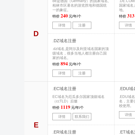
de是德国（Germany）的国家域名,
.DE.CO
柏林市区著名的游览胜地和德国统
国家域名
一的象征。
地。
240
313
特价
元/年/个
特价
详情
注册
详情
D
.DZ域名注册
.dz域名,是阿尔及利亚域名国家的顶
级域名，很多当地人都注册自己国
家的域名。
894
特价
元/年/个
详情
注册
.EC域名注册
.EDU
EC域名为厄瓜多尔国家顶级域名
.EDU
（ccTLD）后缀
名，主要
1119
校使用。
特价
元/年/个
详情
详情
联系我们
E
.ER域名注册
.ET域