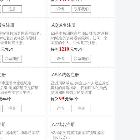
注册
详情
联系我们
O域名注册
.AQ域名注册
域名是安哥拉域名国家的域名,
aq是南极洲国家的顶级域名,对注册
.ao域名的资格没有限制，
aq域名的资格没有限制，任何一个
或企业均可注册。
国家的个人、企业均可注册。
1210
元/年/个
特价
元/年/个
联系我们
详情
联系我们
注册
.ASIA域名注册
萨摩亚群岛顶级域名
亚洲顶级域名, 为企业/个人建立身份
D）后缀,美属萨摩亚是萨摩
识别的首选域名。拥有巨大的自然
一部分在南方太平洋。
资源和拥有强大的制造业
99
元/年/个
特价
元/年/个
注册
详情
注册
注册
.AZ域名注册
是芬兰属地阿兰德群岛国家
AZ域名为阿塞拜疆国家顶级域名
名。
（ccTLD）。