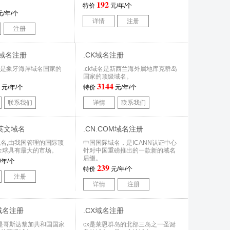
192
特价
元/年/个
/年/个
详情
注册
注册
CI域名注册
.CK域名注册
i域名是象牙海岸域名国家的
.ck域名是新西兰海外属地库克群岛
。
国家的顶级域名。
3144
元/年/个
特价
元/年/个
联系我们
详情
联系我们
列英文域名
.CN.COM域名注册
名,由我国管理的国际顶
中国国际域名，是ICANN认证中心
全球具有最大的市场。
针对中国重磅推出的一款新的域名
后缀。
/年/个
239
特价
元/年/个
注册
详情
注册
R域名注册
.CX域名注册
域名是哥斯达黎加共和国国家
cx是莱恩群岛的北部三岛之一圣诞