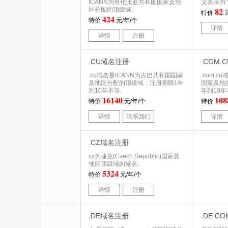
ICANN为哥伦比亚共和国国家及地
义表示为"公
82
区分配的顶级域。
特价
元
424
特价
元/年/个
详情
详情
注册
.CU域名注册
.COM
.cu域名是ICANN为古巴共和国国家
.com.
及地区分配的顶级域，注册期限1年
国家及地
到10年不等。
年到10
16140
108
特价
元/年/个
特价
详情
联系我们
详情
.CZ域名注册
cz为捷克(Czech Republic)国家及
地区顶级域的域名。
5324
特价
元/年/个
详情
注册
.DE域名注册
.DE.C