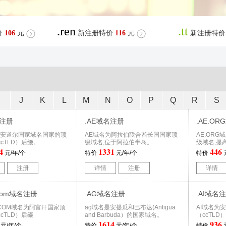
.ren
.tt
价
106
元
新注册特价
116
元
新注册特价
I
J
K
L
M
N
O
P
Q
R
S
名注册
.AE域名注册
.AE.O
为安道尔国家域名国家的顶
AE域名为阿拉伯联合酋长国国家顶
AE.OR
cTLD）后缀。
级域名,位于阿拉伯半岛。
级域名,提
4
1331
446
元/年/个
特价
元/年/个
特价
注册
详情
注册
详情
a.com域名注册
.AG域名注册
.AI域名
A.COM域名为阿富汗国家顶
ag域名是安提瓜和巴布达(Antigua
AI域名为
cTLD）后缀
and Barbuda）的国家域名。
（ccTLD
1614
936
元/年/个
特价
元/年/个
特价