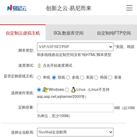
创新之云·易尼而来
自定制云虚拟主机
SQL数据库空间
自定制纯FTP空间
*美国、韩国
脚本类型:
和多线线路自定制空间没有“纯HTML”脚本类型
速度测试:
点击开始速度测试
是否定购双线主机:
单线
双线
多线
美国
韩国
香港
Windows
Linux（Linux不支持
选择操作系统:
asp,asp.net,sqlserver2000等）
定购容量:
MB（以10M
为单位，至少100M）
选择企业邮局: