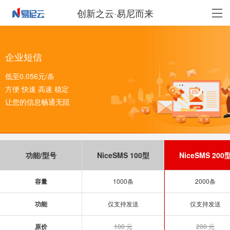
创新之云·易尼而来
企业短信
低至0.056元/条
方便 快速 高速 稳定
让您的信息畅通无阻
功能/型号
NiceSMS 100型
NiceSMS 200
容量
1000条
2000条
功能
仅支持发送
仅支持发送
原价
100 元
200 元