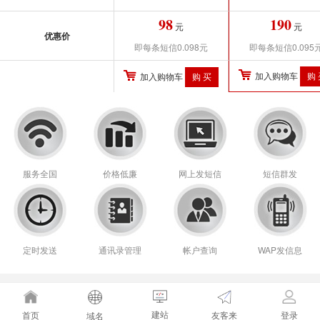
98
190
元
元
优惠价
即每条短信0.098元
即每条短信0.095
加入购物车
加入购物车
服务全国
价格低廉
网上发短信
短信群发
定时发送
通讯录管理
帐户查询
WAP发信息
建站
友客来
首页
登录
域名