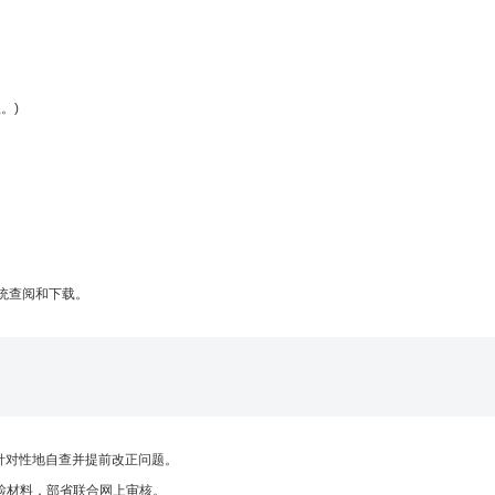
。)
）
统查阅和下载。
有针对性地自查并提前改正问题。
检材料，部省联合网上审核。