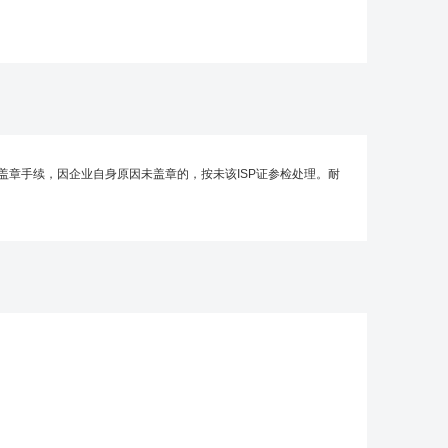
盖章手续，因企业自身原因未盖章的，按未该ISP证参检处理。耐