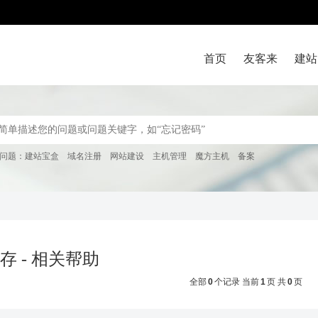
首页
友客来
建站
问题：
建站宝盒
域名注册
网站建设
主机管理
魔方主机
备案
存 - 相关帮助
全部
0
个记录 当前
1
页 共
0
页