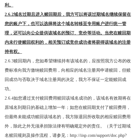
利。
2.6.2域名过期且进入赎回期后，我方可以将该过期域名继续保留在
您的账户下，也可以选择将这个域名转移至专用账户进行统一管
理，还可以向公众提供该域名的预订、竞价等活动。当您在赎回期
内未行使赎回权利的，相关预订或竞价成功者将获得该域名的注册
持有权。
2.6.3赎回期内，您如希望继续持有该域名的，应按照我方公布的收
费标准向我方缴纳赎回费用，向相应的域名注册局申请赎回，但赎
回成功与否取决于域名注册局的决定，我方不保证一定能赎回成
功。
2.6.4如您通过支付赎回费用赎回该域名成功的，该域名有效期将在
原域名到期日的基础上增加一年；如您在赎回期支付了赎回费用，
但最终未能成功赎回该域名的，我方除退回所收取的相应赎回费用
外，除此之外无须承担除法律有明确规定外的责任。（关于过期域
名赎回规则及操作流程，请参见：http://iisp.com/support/doc.php?