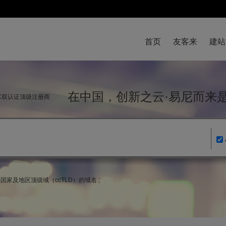
首页
友客来
建站
在中国，创新之云·易尼而
NIC双认证顶级注册商
lic)国家及地区顶级域（ccTLD）的域名 ;