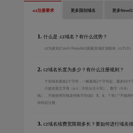
.cz注册要求
更多国别域名
更多New
1.
什么是 .cz域名？有什么优势？
cz为捷克(Czech Republic)国家及地区顶级域（ccTL
2.
cz域名长度为多少？有什么注册规则？
个别域名最低1个字符，一般最低2个字符起，最多63个
只提供英文字母（a-z，不区分大小写）、数字（0-9）
线），不能使用空格及特殊字符(如!、$、&、? 等),"-"不
转码后注册。
3.
cz域名续费宽限期多长？要如何进行域名