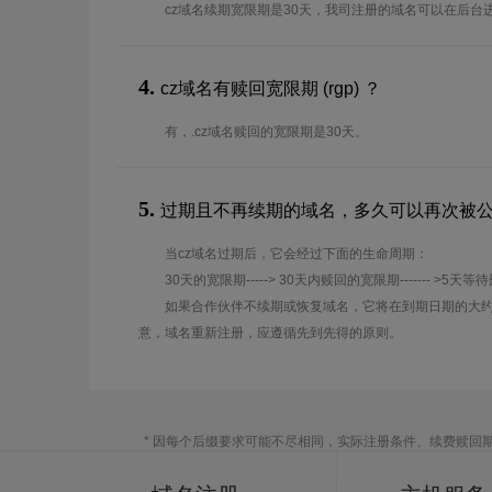
cz域名续期宽限期是30天，我司注册的域名可以在后台
4.
cz域名有赎回宽限期 (rgp) ？
有，.cz域名赎回的宽限期是30天。
5.
过期且不再续期的域名，多久可以再次被
当cz域名过期后，它会经过下面的生命周期：
30天的宽限期-----> 30天内赎回的宽限期------- >5天等
如果合作伙伴不续期或恢复域名，它将在到期日期的大约
意，域名重新注册，应遵循先到先得的原则。
* 因每个后缀要求可能不尽相同，实际注册条件、续费赎回