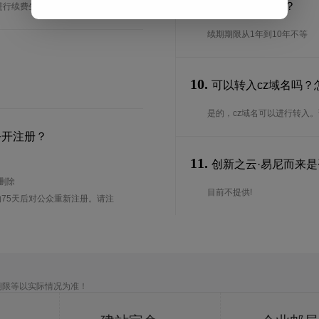
9.
续期期限是多长？
进行续费生效。
续期期限从1年到10年不等
10.
可以转入cz域名吗？
是的，cz域名可以进行转入
公开注册？
11.
创新之云·易尼而来是否
待删除
目前不提供!
75天后对公众重新注册。请注
期限等以实际情况为准！