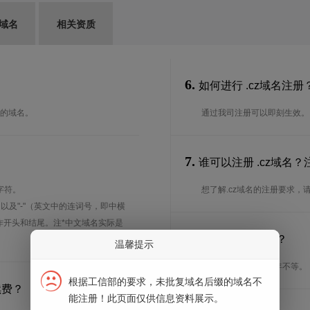
G域名
相关资质
6.
如何进行 .cz域名注册
D）的域名。
通过我司注册可以即刻生效。
7.
谁可以注册 .cz域名
字符。
想了解.cz域名的注册要求，
、以及"-"（英文中的连词号，即中横
能用作开头和结尾。注*中文域名实际是
8.
注册期限是多长？
温馨提示
注册期限从1年到10年不等。
根据工信部的要求，未批复域名后缀的域名不
续费？
能注册！此页面仅供信息资料展示。