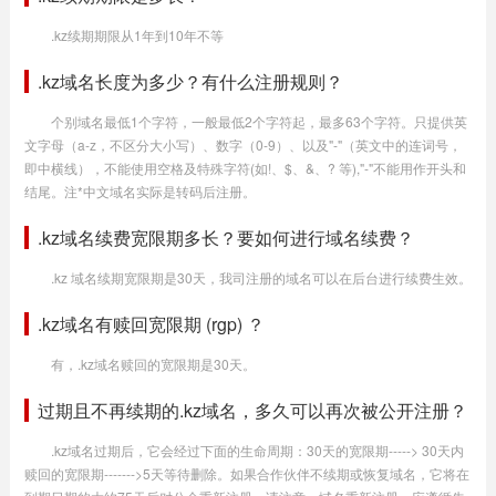
.kz续期期限从1年到10年不等
.kz域名长度为多少？有什么注册规则？
个别域名最低1个字符，一般最低2个字符起，最多63个字符。只提供英
文字母（a-z，不区分大小写）、数字（0-9）、以及"-"（英文中的连词号，
即中横线），不能使用空格及特殊字符(如!、$、&、? 等),"-"不能用作开头和
结尾。注*中文域名实际是转码后注册。
.kz域名续费宽限期多长？要如何进行域名续费？
.kz 域名续期宽限期是30天，我司注册的域名可以在后台进行续费生效。
.kz域名有赎回宽限期 (rgp) ？
有，.kz域名赎回的宽限期是30天。
过期且不再续期的.kz域名，多久可以再次被公开注册？
.kz域名过期后，它会经过下面的生命周期：30天的宽限期-----> 30天内
赎回的宽限期------->5天等待删除。如果合作伙伴不续期或恢复域名，它将在