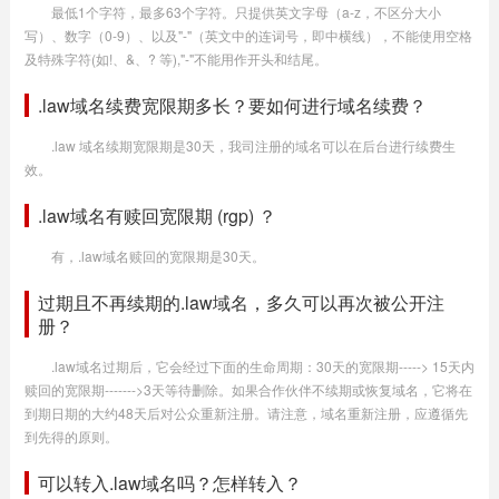
最低1个字符，最多63个字符。只提供英文字母（a-z，不区分大小
写）、数字（0-9）、以及"-"（英文中的连词号，即中横线），不能使用空格
及特殊字符(如!、&、? 等),"-"不能用作开头和结尾。
.law域名续费宽限期多长？要如何进行域名续费？
.law 域名续期宽限期是30天，我司注册的域名可以在后台进行续费生
效。
.law域名有赎回宽限期 (rgp) ？
有，.law域名赎回的宽限期是30天。
过期且不再续期的.law域名，多久可以再次被公开注
册？
.law域名过期后，它会经过下面的生命周期：30天的宽限期-----> 15天内
赎回的宽限期------->3天等待删除。如果合作伙伴不续期或恢复域名，它将在
到期日期的大约48天后对公众重新注册。请注意，域名重新注册，应遵循先
到先得的原则。
可以转入.law域名吗？怎样转入？