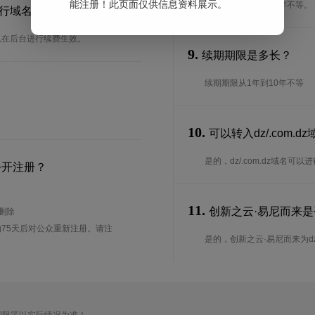
能注册！此页面仅供信息资料展示。
注册期限从1年到10年不等。
何进行域名续费？
可以在后台进行续费生效。
9.
续期期限是多长？
续期期限从1年到10年不等
10.
可以转入dz/.com.
是的，dz/.com.dz域名
公开注册？
11.
创新之云·易尼而来是否为
待删除
75天后对公众重新注册。请注
是的，创新之云·易尼而来为dz/.c