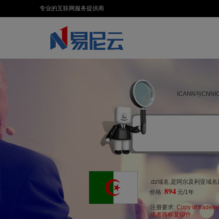
专业的互联网服务提供商
ICANN与CN
.dz域名,是阿尔及利亚
894
价格:
元/1年
注册要求:
Copy of tradem
或者商标复印件