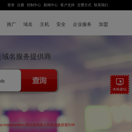
登录
注册
控制中心
新闻中心
客户支持
交费方式
联系我们
推广
域名
主机
安全
企业服务
加盟
来是域名服务提供商
.dz
体验建站
erian company incorporation.阿尔及利亚公司营业执照复印件