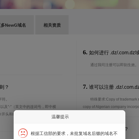
多NewG域名
相关资质
6.
如何进行 .dz/.com.
通过我司注册可以即刻生效。
7.
规则？
谁可以注册 .dz/.c
字符。
特殊要求:Copy of trademark regi
、以及"-"（英文中的连词号，即中横
copy of Algerian compan
能用作开头和结尾。注*中文域名实际是
温馨提示
8.
注册期限是多长？
根据工信部的要求，未批复域名后缀的域名不